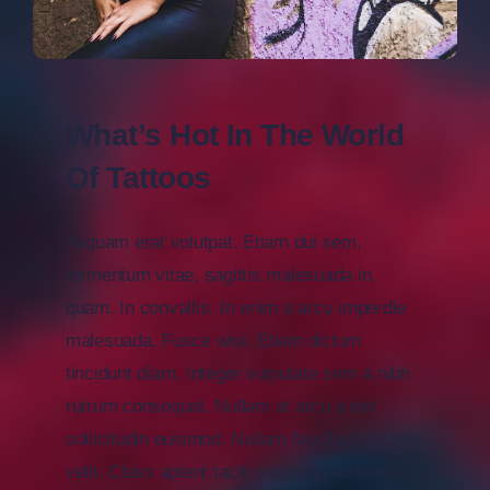
What’s Hot In The World
Of Tattoos
Aliquam erat volutpat. Etiam dui sem,
fermentum vitae, sagittis malesuada in,
quam. In convallis. In enim a arcu imperdie
malesuada. Fusce wisi. Etiam dictum
tincidunt diam. Integer vulputate sem a nibh
rutrum consequat. Nullam at arcu a est
sollicitudin euismod. Nullam faucibus mi quis
velit. Class aptent taciti sociosqu ad litora