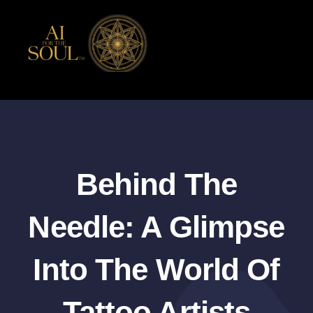
Skip
to
content
Behind The
Needle: A Glimpse
Into The World Of
Tattoo Artists