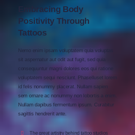
Embracing Body
Positivity Through
Tattoos
Nemo enim ipsam voluptatem quia voluptas
sit aspernatur aut odit aut fugit, sed quia
consequuntur magni dolores eos qui ratione
voluptatem sequi nesciunt. Phaselluset lorem
id felis nonummy placerat. Nullam sapien
sem ornare ac nonummy non lobortis a enim.
Nullam dapibus fermentum ipsum. Curabitur
sagittis hendrerit ante.
The great artistry behind tattoo studios