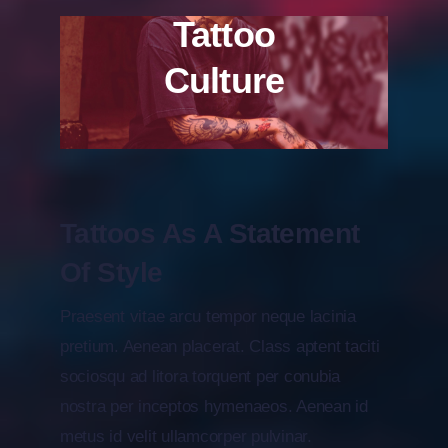
Tattoo
Culture
Tattoos As A Statement
Of Style
Praesent vitae arcu tempor neque lacinia
pretium. Aenean placerat. Class aptent taciti
sociosqu ad litora torquent per conubia
nostra per inceptos hymenaeos. Aenean id
metus id velit ullamcorper pulvinar.