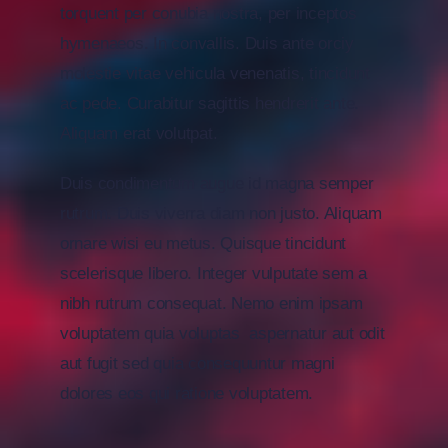
torquent per conubia nostra, per inceptos
hymenaeos. In convallis. Duis ante orciy
molestie vitae vehicula venenatis, tincidunt
ac pede. Curabitur sagittis hendrerit ante.
Aliquam erat volutpat.
Duis condimentum augue id magna semper
rutrum. Duis viverra diam non justo. Aliquam
ornare wisi eu metus. Quisque tincidunt
scelerisque libero. Integer vulputate sem a
nibh rutrum consequat. Nemo enim ipsam
voluptatem quia voluptas aspernatur aut odit
aut fugit sed quia consequuntur magni
dolores eos qui ratione voluptatem.
Faces Of